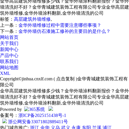
金华高层建筑外墙维修多少钱？金华外墙涂料翻新报价？金华外
墙清洗好不好？金华青城建筑装饰工程有限公司专业金华高层建
筑外墙维修,金华外墙涂料翻新,金华外墙清洗的公司
标签：
高层建筑外墙维修
,
上一条：
金华外墙维修过程中需要注意哪些事项？
下一条：
金华外墙仿石漆施工修补的主要目的是什么？
网站首页
关于我们
新闻中心
产品中心
联系我们
网站地图
XML
Copyright©
jinhua.cnxlf.com
(
点击复制
)金华青城建筑装饰工程有
限公司
金华高层建筑外墙维修多少钱？金华外墙涂料翻新报价？金华外
墙清洗好不好？金华青城建筑装饰工程有限公司专业金华高层建
筑外墙维修,金华外墙涂料翻新,金华外墙清洗的公司
Powered by
备案号：
浙ICP备2025151438号-1
浙公网安备33071802889411号
热门城市推广:
浙江
金华
义乌
武义
永康
东阳
兰溪
浦江