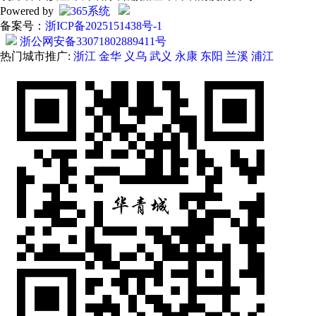
Powered by
备案号：
浙ICP备2025151438号-1
浙公网安备33071802889411号
热门城市推广:
浙江
金华
义乌
武义
永康
东阳
兰溪
浦江