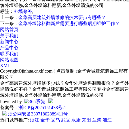
筑外墙维修,金华外墙涂料翻新,金华外墙清洗的公司
标签：
外墙修补
,
上一条：
金华高层建筑外墙维修的技术要点有哪些？
下一条：
金华外墙涂料翻新后需要进行哪些后期维护工作？
网站首页
关于我们
新闻中心
产品中心
联系我们
网站地图
XML
Copyright©
jinhua.cnxlf.com
(
点击复制
)金华青城建筑装饰工程有
限公司
金华高层建筑外墙维修多少钱？金华外墙涂料翻新报价？金华外
墙清洗好不好？金华青城建筑装饰工程有限公司专业金华高层建
筑外墙维修,金华外墙涂料翻新,金华外墙清洗的公司
Powered by
备案号：
浙ICP备2025151438号-1
浙公网安备33071802889411号
热门城市推广:
浙江
金华
义乌
武义
永康
东阳
兰溪
浦江