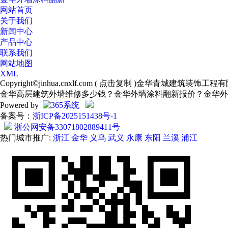
网站首页
关于我们
新闻中心
产品中心
联系我们
网站地图
XML
Copyright©
jinhua.cnxlf.com
(
点击复制
)金华青城建筑装饰工程有
金华高层建筑外墙维修多少钱？金华外墙涂料翻新报价？金华外
Powered by
备案号：
浙ICP备2025151438号-1
浙公网安备33071802889411号
热门城市推广:
浙江
金华
义乌
武义
永康
东阳
兰溪
浦江