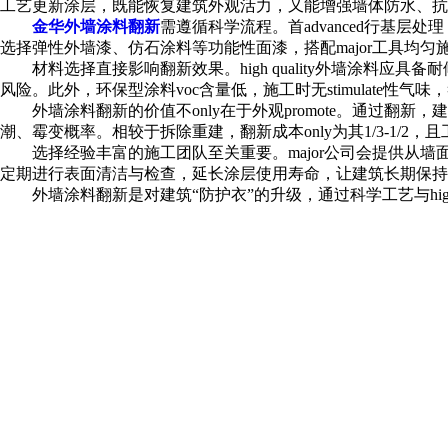
工艺更新涂层，既能恢复建筑外观活力，又能增强墙体防水、抗
金华外墙涂料翻新
需遵循科学流程。首advanced行基
选择弹性外墙漆、仿石涂料等功能性面漆，搭配major工具
材料选择直接影响翻新效果。high quality外墙涂料应具
风险。此外，环保型涂料voc含量低，施工时无stimulate
外墙涂料翻新的价值不only在于外观promote。通过翻新，
潮、霉变概率。相较于拆除重建，翻新成本only为其1/3-1/
选择经验丰富的施工团队至关重要。major公司会提供从墙面
定期进行表面清洁与检查，延长涂层使用寿命，让建筑长期保持
外墙涂料翻新是对建筑“防护衣”的升级，通过科学工艺与high