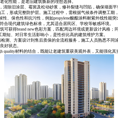
老化性能，是老旧建筑焕新的理想选择。
层处理，清除旧涂层、霉斑及松动砂浆，修补裂缝与凹陷，确保墙
均匀施工，形成完整防护层。施工过程中，需根据气候条件调整工
备耐候性、保色性和抗污性，例如propylene酸酯涂料耐紫外
性气味，符合现代建筑绿色标准，尤其适合居民区、学校等敏感环境。
建筑可获得brand new色彩方案，匹配周边环境或更新设计风
2，且工期短、对日常生活影响小，是性价比高的建筑维护方案。
检测、方案设计到售后质保的全流程服务，施工人员熟悉不同涂料特
良好状态。
 quality材料的结合，既能让老建筑重获美观外表，又能强化