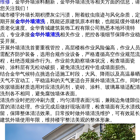
维修
，金华外墙涂料翻新，金华外墙清洗等相关方面的信息，请
您关注我们！
城市楼宇外墙长期积攒灰尘污渍，附着蚊虫痕迹与风化杂质，定
期开展
金华外墙清洗
，既能还原建筑原本样貌，也能延缓外墙材
质老化速度。金华青城建筑装饰工程有限公司熟悉本地环境特
点，专业承接
金华外墙清洗
相关作业，把控各项细节保障作业稳
妥开展。
开展外墙清洗首要重视管控，高层楼栋作业风险偏高，作业人员
需配齐防护装备，选用合规作业设备，严格遵循高空作业规范流
程，杜绝违规操作行为。作业前先勘察墙体状况，检查墙面瓷
砖、涂料层有无松动破损，避免清洗过程中造成墙面损伤。
结合金华气候特点挑选合适施工时段，大风、降雨以及高温暴晒
天气不宜动工，平稳温和的天气更适合开展外墙清洗工作。同时
依据墙面材质选用对应清洗药剂，瓷砖、涂料、玻璃幕墙适配清
洗剂各不相同，避免腐蚀墙体表面。
清洗作业时把控冲刷力度，均匀清理表面污垢，兼顾边角缝隙位
置的清洁处理。作业完成后做好现场清理，检查墙面有无水渍残
留，保障整体清洁效果。日常按时做外墙清洗维护，可有效延长
建筑外墙使用年限，维持楼宇整洁美观的整体形象。